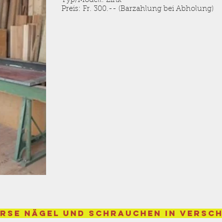
Typ/Modell: Zink
Preis: Fr. 300.-- (Barzahlung bei Abholung)
erse Nägel und Schrauchen in versc