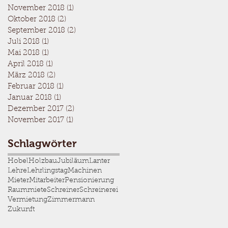
November 2018
(1)
1 Beitrag
Oktober 2018
(2)
2 Beiträge
September 2018
(2)
2 Beiträge
Juli 2018
(1)
1 Beitrag
Mai 2018
(1)
1 Beitrag
April 2018
(1)
1 Beitrag
März 2018
(2)
2 Beiträge
Februar 2018
(1)
1 Beitrag
Januar 2018
(1)
1 Beitrag
Dezember 2017
(2)
2 Beiträge
November 2017
(1)
1 Beitrag
Schlagwörter
Hobel
Holzbau
Jubiläum
Lanter
Lehre
Lehrlingstag
Machinen
Mieter
Mitarbeiter
Pensionierung
Raummiete
Schreiner
Schreinerei
Vermietung
Zimmermann
Zukunft